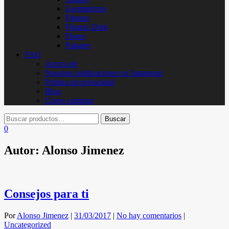
Geometricos
Figuras
Figuras Dark
Flores
Paisajes
FAQ
Acerca de
Nuestras publicaciones en Instagram
Politica de privacidad
Blog
Como comprar
0
Autor:
Alonso Jimenez
Consejos para ti
Por
Alonso Jimenez
|
31/03/2017
|
No hay comentarios
|
Uncategorized