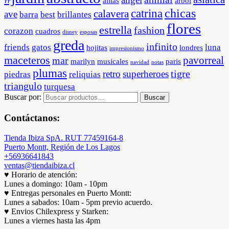
alitas
arbol
chicas
catrina
calavera
ave
barra
best
brillantes
flores
estrella
fashion
corazon
cuadros
disney
esposas
greda
infinito
friends
gatos
luna
hojitas
londres
impresionismo
maceteros
pavorreal
mar
marilyn
musicales
paris
navidad
notas
plumas
tigre
retro
superheroes
piedras
reliquias
triangulo
turquesa
Buscar por:
Buscar
Contáctanos:
Tienda Ibiza SpA. RUT 77459164-8
Puerto Montt, Región de Los Lagos
+56936641843
ventas@tiendaibiza.cl
♥ Horario de atención:
Lunes a domingo: 10am - 10pm
♥ Entregas personales en Puerto Montt:
Lunes a sabados: 10am - 5pm previo acuerdo.
♥ Envios Chilexpress y Starken:
Lunes a viernes hasta las 4pm