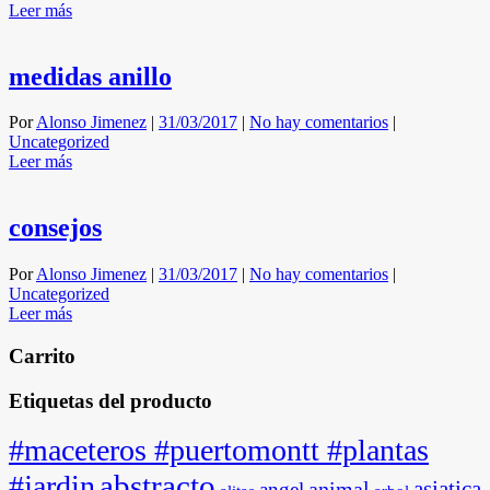
Leer más
medidas anillo
Por
Alonso Jimenez
|
31/03/2017
|
No hay comentarios
|
Uncategorized
Leer más
consejos
Por
Alonso Jimenez
|
31/03/2017
|
No hay comentarios
|
Uncategorized
Leer más
Carrito
Etiquetas del producto
#maceteros #puertomontt #plantas
abstracto
#jardin
asiatica
animal
angel