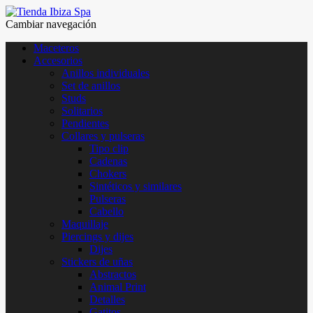
Cambiar navegación
Maceteros
Accesorios
Anillos individuales
Set de anillos
Studs
Solitarios
Pendientes
Collares y pulseras
Tipo clip
Cadenas
Chokers
Sintéticos y similares
Pulseras
Cabello
Maquillaje
Piercings y dijes
Dijes
Stickers de uñas
Abstractos
Animal Print
Detalles
Gatitos