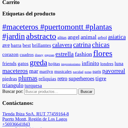
Carrito
Etiquetas del producto
#maceteros #puertomontt #plantas
abstracto
#jardin
asiatica
animal
angel
alitas
arbol
chicas
catrina
calavera
ave
barra
best
brillantes
flores
estrella
fashion
corazon
cuadros
disney
esposas
greda
infinito
friends
gatos
luna
hojitas
londres
impresionismo
maceteros
pavorreal
mar
marilyn
musicales
paris
navidad
notas
plumas
tigre
retro
superheroes
piedras
reliquias
triangulo
turquesa
Buscar por:
Buscar
Contáctanos:
Tienda Ibiza SpA. RUT 77459164-8
Puerto Montt, Región de Los Lagos
+56936641843