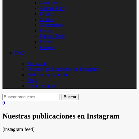
Abstractos
Animal Print
Detalles
Gatitos
Geometricos
Figuras
Figuras Dark
Flores
Paisajes
FAQ
Acerca de
Nuestras publicaciones en Instagram
Politica de privacidad
Blog
Como comprar
0
Nuestras publicaciones en Instagram
[instagram-feed]