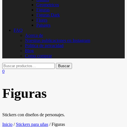
Geometricos
Figuras
Figuras Dark
Flores
Paisajes
FAQ
Acerca de
Nuestras publicaciones en Instagram
Politica de privacidad
Blog
Como comprar
0
Figuras
Stickers con diseños de personajes.
Inicio
/
Stickers para uñas
/ Figuras