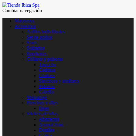
Cambiar navegación
Maceteros
Accesorios
Anillos individuales
Set de anillos
Studs
Solitarios
Pendientes
Collares y pulseras
Tipo clip
Cadenas
Chokers
Sintéticos y similares
Pulseras
Cabello
Maquillaje
Piercings y dijes
Dijes
Stickers de uñas
Abstractos
Animal Print
Detalles
Gatitos