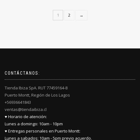
1
2
→
CONTÁCTANOS:
Tienda Ibiza SpA. RUT 77459164-8
Puerto Montt, Región de Los Lagos
+56936641843
ventas@tiendaibiza.cl
♥ Horario de atención:
Lunes a domingo: 10am - 10pm
♥ Entregas personales en Puerto Montt:
Lunes a sabados: 10am - 5pm previo acuerdo.