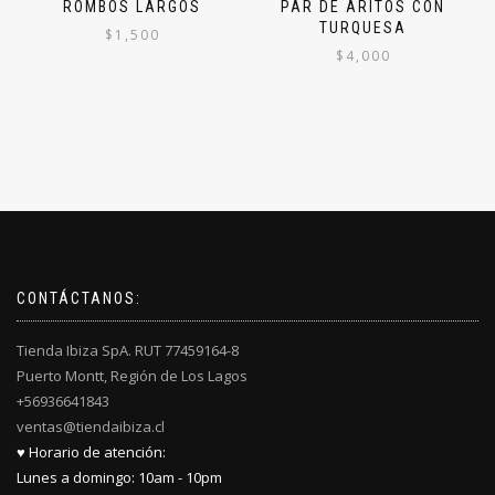
variantes.
ROMBOS LARGOS
PAR DE ARITOS CON
Las
TURQUESA
$
1,500
opciones
$
4,000
se
Este
pueden
producto
elegir
tiene
en
múltiples
la
variantes.
página
Las
de
opciones
producto
se
pueden
elegir
en
CONTÁCTANOS:
la
página
Tienda Ibiza SpA. RUT 77459164-8
de
Puerto Montt, Región de Los Lagos
producto
+56936641843
ventas@tiendaibiza.cl
♥ Horario de atención:
Lunes a domingo: 10am - 10pm