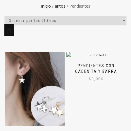
Inicio
/
aritos
/ Pendientes
PENDIENTES CON
CADENITA Y BARRA
$
3,000
Este
producto
tiene
múltiples
variantes.
Las
opciones
se