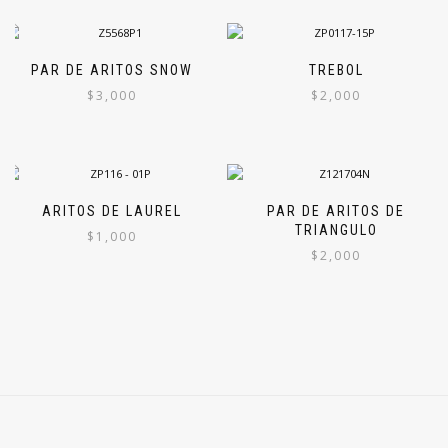
PAR DE ARITOS SNOW
TREBOL
$
3,000
$
2,000
ARITOS DE LAUREL
PAR DE ARITOS DE
TRIANGULO
$
1,000
$
2,000
Este
Este
producto
producto
tiene
tiene
múltiples
múltiples
variantes.
variantes.
Las
Las
opciones
opciones
se
se
pueden
pueden
elegir