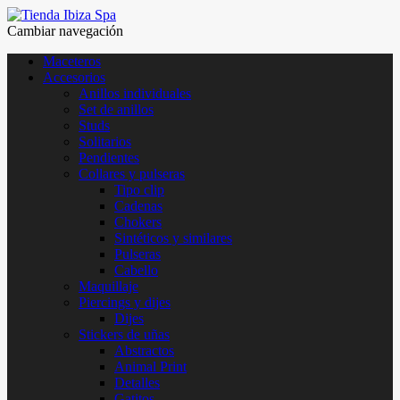
Cambiar navegación
Maceteros
Accesorios
Anillos individuales
Set de anillos
Studs
Solitarios
Pendientes
Collares y pulseras
Tipo clip
Cadenas
Chokers
Sintéticos y similares
Pulseras
Cabello
Maquillaje
Piercings y dijes
Dijes
Stickers de uñas
Abstractos
Animal Print
Detalles
Gatitos