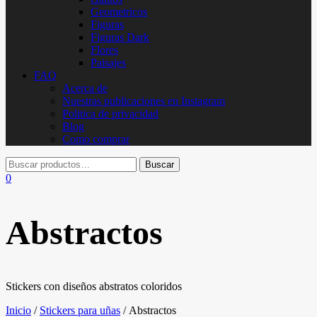
Geometricos
Figuras
Figuras Dark
Flores
Paisajes
FAQ
Acerca de
Nuestras publicaciones en Instagram
Politica de privacidad
Blog
Como comprar
0
Abstractos
Stickers con diseños abstratos coloridos
Inicio
/
Stickers para uñas
/ Abstractos