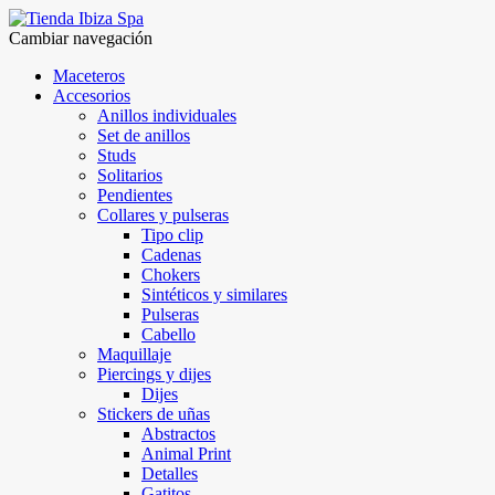
Cambiar navegación
Maceteros
Accesorios
Anillos individuales
Set de anillos
Studs
Solitarios
Pendientes
Collares y pulseras
Tipo clip
Cadenas
Chokers
Sintéticos y similares
Pulseras
Cabello
Maquillaje
Piercings y dijes
Dijes
Stickers de uñas
Abstractos
Animal Print
Detalles
Gatitos