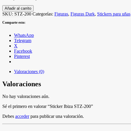
Sticker
Añadir al carrito
Ibiza
SKU:
STZ-200
Categorías:
Figuras
,
Figuras Dark
,
Stickers para uñas
STZ-
Comparte esto:
200
cantidad
WhatsApp
Telegram
X
Facebook
Pinterest
Valoraciones (0)
Valoraciones
No hay valoraciones aún.
Sé el primero en valorar “Sticker Ibiza STZ-200”
Debes
acceder
para publicar una valoración.