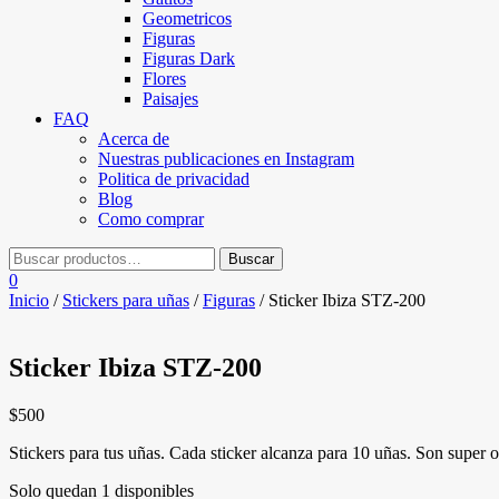
Geometricos
Figuras
Figuras Dark
Flores
Paisajes
FAQ
Acerca de
Nuestras publicaciones en Instagram
Politica de privacidad
Blog
Como comprar
0
Inicio
/
Stickers para uñas
/
Figuras
/ Sticker Ibiza STZ-200
Sticker Ibiza STZ-200
$
500
Stickers para tus uñas. Cada sticker alcanza para 10 uñas. Son super or
Solo quedan 1 disponibles