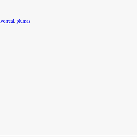
avorreal
,
plumas