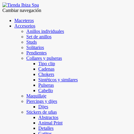
Cambiar navegación
Maceteros
Accesorios
Anillos individuales
Set de anillos
Studs
Solitarios
Pendientes
Collares y pulseras
Tipo clip
Cadenas
Chokers
Sintéticos y similares
Pulseras
Cabello
Maquillaje
Piercings y dijes
Dijes
Stickers de uñas
Abstractos
Animal Print
Detalles
Gatitos