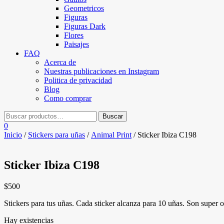
Geometricos
Figuras
Figuras Dark
Flores
Paisajes
FAQ
Acerca de
Nuestras publicaciones en Instagram
Politica de privacidad
Blog
Como comprar
0
Inicio
/
Stickers para uñas
/
Animal Print
/ Sticker Ibiza C198
Sticker Ibiza C198
$
500
Stickers para tus uñas. Cada sticker alcanza para 10 uñas. Son super or
Hay existencias