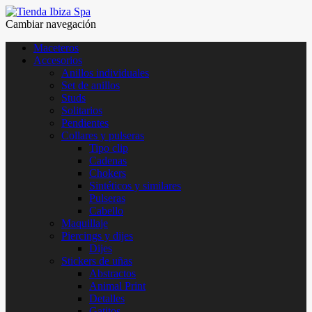
Cambiar navegación
Maceteros
Accesorios
Anillos individuales
Set de anillos
Studs
Solitarios
Pendientes
Collares y pulseras
Tipo clip
Cadenas
Chokers
Sintéticos y similares
Pulseras
Cabello
Maquillaje
Piercings y dijes
Dijes
Stickers de uñas
Abstractos
Animal Print
Detalles
Gatitos