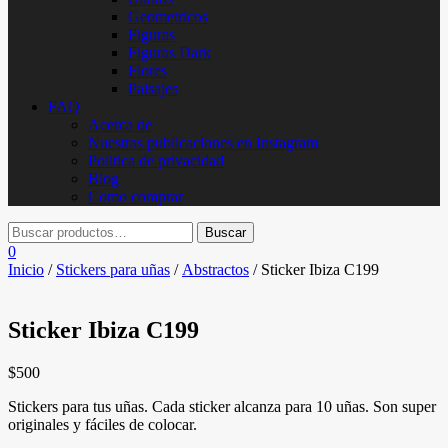
Geometricos
Figuras
Figuras Dark
Flores
Paisajes
FAQ
Acerca de
Nuestras publicaciones en Instagram
Politica de privacidad
Blog
Como comprar
0
Inicio
/
Stickers para uñas
/
Abstractos
/ Sticker Ibiza C199
Sticker Ibiza C199
$
500
Stickers para tus uñas. Cada sticker alcanza para 10 uñas. Son super
originales y fáciles de colocar.