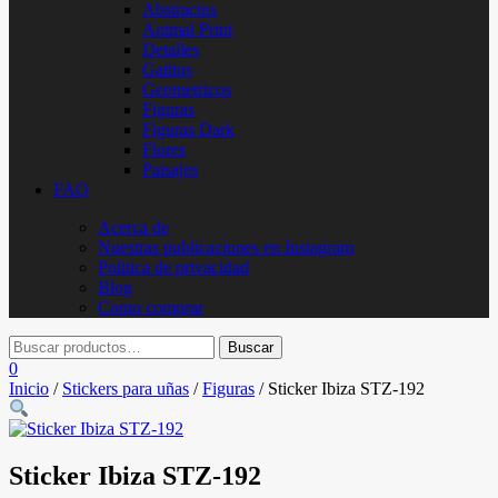
Abstractos
Animal Print
Detalles
Gatitos
Geometricos
Figuras
Figuras Dark
Flores
Paisajes
FAQ
Acerca de
Nuestras publicaciones en Instagram
Politica de privacidad
Blog
Como comprar
0
Inicio
/
Stickers para uñas
/
Figuras
/ Sticker Ibiza STZ-192
Sticker Ibiza STZ-192