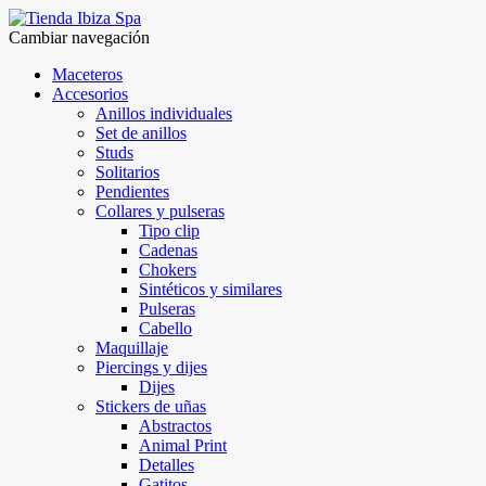
Cambiar navegación
Maceteros
Accesorios
Anillos individuales
Set de anillos
Studs
Solitarios
Pendientes
Collares y pulseras
Tipo clip
Cadenas
Chokers
Sintéticos y similares
Pulseras
Cabello
Maquillaje
Piercings y dijes
Dijes
Stickers de uñas
Abstractos
Animal Print
Detalles
Gatitos