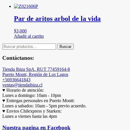
Par de aritos arbol de la vida
$
3,000
Añadir al carrito
Buscar
Buscar
por:
Contáctanos:
Tienda Ibiza SpA. RUT 77459164-8
Puerto Montt, Región de Los Lagos
+56936641843
ventas@tiendaibiza.cl
♥ Horario de atención:
Lunes a domingo: 10am - 10pm
♥ Entregas personales en Puerto Montt:
Lunes a sabados: 10am - 5pm previo acuerdo.
♥ Envios Chilexpress y Starken:
Lunes a viernes hasta las 4pm
Nuestra pagina en Facebook