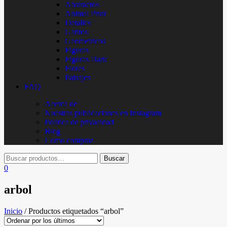
Abstractos
Animal Print
Detalles
Gatitos
Geometricos
Figuras
Figuras Dark
Flores
Paisajes
FAQ
Acerca de
Nuestras publicaciones en Instagram
Politica de privacidad
Blog
Como comprar
0
arbol
Inicio
/ Productos etiquetados “arbol”