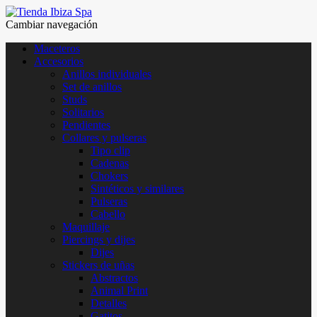
Cambiar navegación
Maceteros
Accesorios
Anillos individuales
Set de anillos
Studs
Solitarios
Pendientes
Collares y pulseras
Tipo clip
Cadenas
Chokers
Sintéticos y similares
Pulseras
Cabello
Maquillaje
Piercings y dijes
Dijes
Stickers de uñas
Abstractos
Animal Print
Detalles
Gatitos