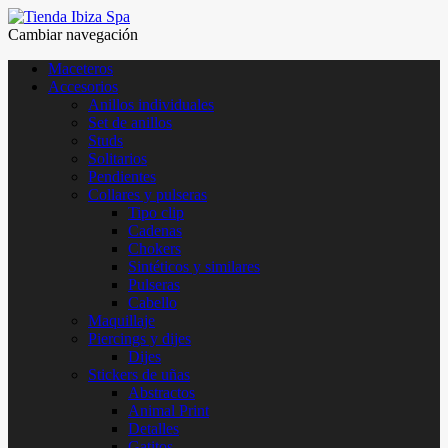
Cambiar navegación
Maceteros
Accesorios
Anillos individuales
Set de anillos
Studs
Solitarios
Pendientes
Collares y pulseras
Tipo clip
Cadenas
Chokers
Sintéticos y similares
Pulseras
Cabello
Maquillaje
Piercings y dijes
Dijes
Stickers de uñas
Abstractos
Animal Print
Detalles
Gatitos