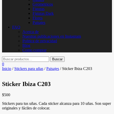
Geometricos
Figuras
Figuras Dark
Flores
Paisajes
FAQ
Acerca de
Nuestras publicaciones en Instagram
Politica de privacidad
Blog
Como comprar
0
Inicio
/
Stickers para uñas
/
Paisajes
/ Sticker Ibiza C203
Sticker Ibiza C203
$
500
Stickers para tus uñas. Cada sticker alcanza para 10 uñas. Son super
originales y fáciles de colocar.