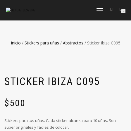
CAMBIAR
0
NAVEGACIÓN
Inicio
/
Stickers para uñas
/
Abstractos
/ Sticker Ibiza C095
STICKER IBIZA C095
$
500
Stickers para tus uñas. Cada sticker alcanza para 10 uñas. Son
super originales y fáciles de colocar.