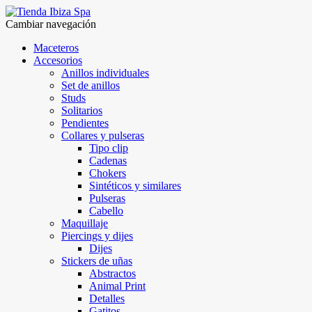
Cambiar navegación
Maceteros
Accesorios
Anillos individuales
Set de anillos
Studs
Solitarios
Pendientes
Collares y pulseras
Tipo clip
Cadenas
Chokers
Sintéticos y similares
Pulseras
Cabello
Maquillaje
Piercings y dijes
Dijes
Stickers de uñas
Abstractos
Animal Print
Detalles
Gatitos