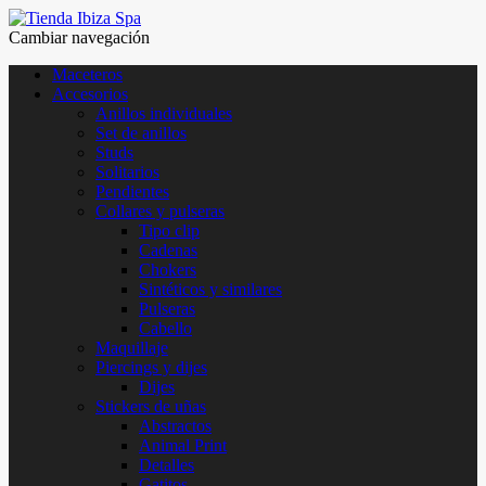
Cambiar navegación
Maceteros
Accesorios
Anillos individuales
Set de anillos
Studs
Solitarios
Pendientes
Collares y pulseras
Tipo clip
Cadenas
Chokers
Sintéticos y similares
Pulseras
Cabello
Maquillaje
Piercings y dijes
Dijes
Stickers de uñas
Abstractos
Animal Print
Detalles
Gatitos