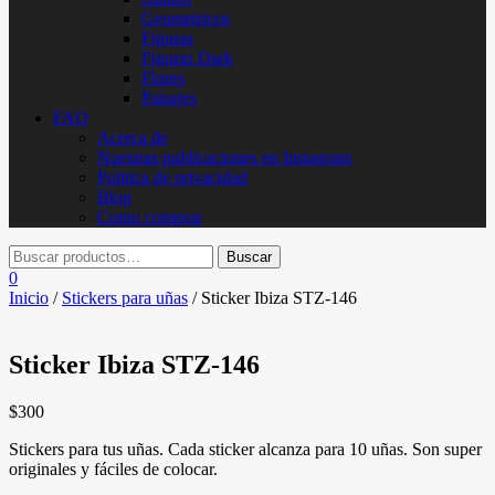
Geometricos
Figuras
Figuras Dark
Flores
Paisajes
FAQ
Acerca de
Nuestras publicaciones en Instagram
Politica de privacidad
Blog
Como comprar
0
Inicio
/
Stickers para uñas
/ Sticker Ibiza STZ-146
Sticker Ibiza STZ-146
$
300
Stickers para tus uñas. Cada sticker alcanza para 10 uñas. Son super
originales y fáciles de colocar.