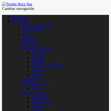
Cambiar navegación
Maceteros
Accesorios
Anillos individuales
Set de anillos
Studs
Solitarios
Pendientes
Collares y pulseras
Tipo clip
Cadenas
Chokers
Sintéticos y similares
Pulseras
Cabello
Maquillaje
Piercings y dijes
Dijes
Stickers de uñas
Abstractos
Animal Print
Detalles
Gatitos