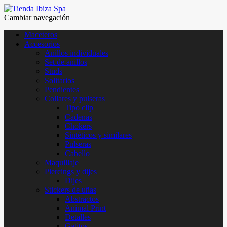
Cambiar navegación
Maceteros
Accesorios
Anillos individuales
Set de anillos
Studs
Solitarios
Pendientes
Collares y pulseras
Tipo clip
Cadenas
Chokers
Sintéticos y similares
Pulseras
Cabello
Maquillaje
Piercings y dijes
Dijes
Stickers de uñas
Abstractos
Animal Print
Detalles
Gatitos