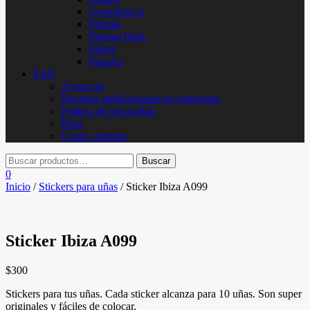
Geometricos
Figuras
Figuras Dark
Flores
Paisajes
FAQ
Acerca de
Nuestras publicaciones en Instagram
Politica de privacidad
Blog
Como comprar
0
Inicio
/
Stickers para uñas
/ Sticker Ibiza A099
Sticker Ibiza A099
$
300
Stickers para tus uñas. Cada sticker alcanza para 10 uñas. Son super
originales y fáciles de colocar.