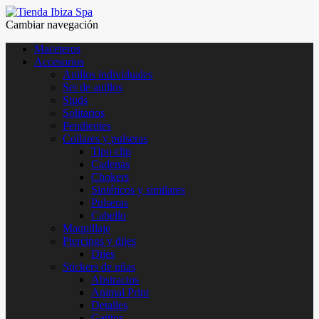
Cambiar navegación
Maceteros
Accesorios
Anillos individuales
Set de anillos
Studs
Solitarios
Pendientes
Collares y pulseras
Tipo clip
Cadenas
Chokers
Sintéticos y similares
Pulseras
Cabello
Maquillaje
Piercings y dijes
Dijes
Stickers de uñas
Abstractos
Animal Print
Detalles
Gatitos