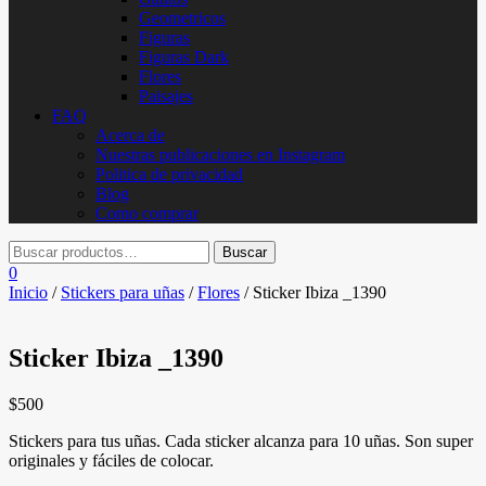
Geometricos
Figuras
Figuras Dark
Flores
Paisajes
FAQ
Acerca de
Nuestras publicaciones en Instagram
Politica de privacidad
Blog
Como comprar
0
Inicio
/
Stickers para uñas
/
Flores
/ Sticker Ibiza _1390
Sticker Ibiza _1390
$
500
Stickers para tus uñas. Cada sticker alcanza para 10 uñas. Son super
originales y fáciles de colocar.