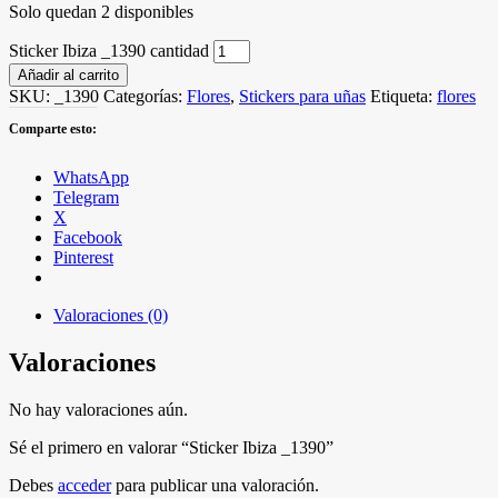
Solo quedan 2 disponibles
Sticker Ibiza _1390 cantidad
Añadir al carrito
SKU:
_1390
Categorías:
Flores
,
Stickers para uñas
Etiqueta:
flores
Comparte esto:
WhatsApp
Telegram
X
Facebook
Pinterest
Valoraciones (0)
Valoraciones
No hay valoraciones aún.
Sé el primero en valorar “Sticker Ibiza _1390”
Debes
acceder
para publicar una valoración.