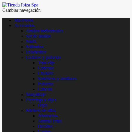
Cambiar navegación
Maceteros
Accesorios
Anillos individuales
Set de anillos
Studs
Solitarios
Pendientes
Collares y pulseras
Tipo clip
Cadenas
Chokers
Sintéticos y similares
Pulseras
Cabello
Maquillaje
Piercings y dijes
Dijes
Stickers de uñas
Abstractos
Animal Print
Detalles
Gatitos