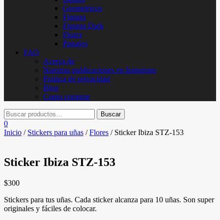
Geometricos
Figuras
Figuras Dark
Flores
Paisajes
FAQ
Acerca de
Nuestras publicaciones en Instagram
Politica de privacidad
Blog
Como comprar
0
Inicio
/
Stickers para uñas
/
Flores
/ Sticker Ibiza STZ-153
Sticker Ibiza STZ-153
$
300
Stickers para tus uñas. Cada sticker alcanza para 10 uñas. Son super
originales y fáciles de colocar.