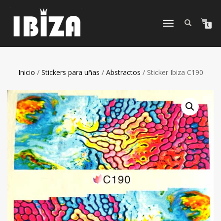
CAMBIAR
0
NAVEGACIÓN
Inicio
/
Stickers para uñas
/
Abstractos
/ Sticker Ibiza C190