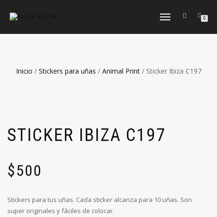
CAMBIAR
0
NAVEGACIÓN
Inicio
/
Stickers para uñas
/
Animal Print
/ Sticker Ibiza C197
STICKER IBIZA C197
$
500
Stickers para tus uñas. Cada sticker alcanza para 10 uñas. Son
super originales y fáciles de colocar.