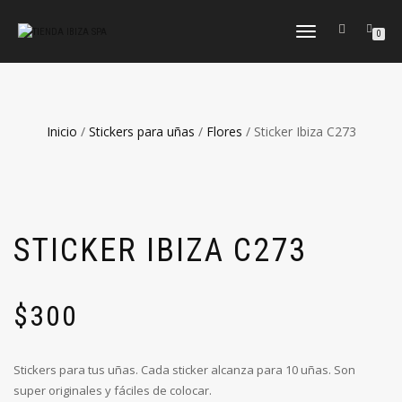
CAMBIAR
0
NAVEGACIÓN
Inicio
/
Stickers para uñas
/
Flores
/ Sticker Ibiza C273
STICKER IBIZA C273
$
300
Stickers para tus uñas. Cada sticker alcanza para 10 uñas. Son
super originales y fáciles de colocar.