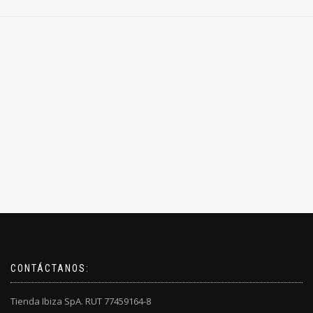
CONTÁCTANOS:
Tienda Ibiza SpA. RUT 77459164-8