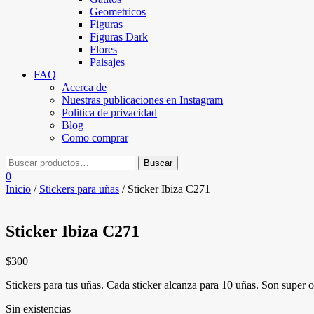
Geometricos
Figuras
Figuras Dark
Flores
Paisajes
FAQ
Acerca de
Nuestras publicaciones en Instagram
Politica de privacidad
Blog
Como comprar
0
Inicio
/
Stickers para uñas
/ Sticker Ibiza C271
Sticker Ibiza C271
$
300
Stickers para tus uñas. Cada sticker alcanza para 10 uñas. Son super or
Sin existencias