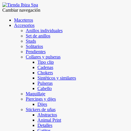
Cambiar navegación
Maceteros
Accesorios
Anillos individuales
Set de anillos
Studs
Solitarios
Pendientes
Collares y pulseras
Tipo clip
Cadenas
Chokers
Sintéticos y similares
Pulseras
Cabello
Maquillaje
Piercings y dijes
Dijes
Stickers de uñas
Abstractos
Animal Print
Detalles
Gatitos