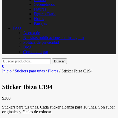
Geometricos
Figuras
Figuras Dark
Flores
Paisajes
FAQ
Acerca de
Nuestras publicaciones en Instagram
Politica de privacidad
Blog
Como comprar
0
Inicio
/
Stickers para uñas
/
Flores
/ Sticker Ibiza C194
Sticker Ibiza C194
$
300
Stickers para tus uñas. Cada sticker alcanza para 10 uñas. Son super
originales y fáciles de colocar.