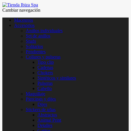
Cambiar navegación
Maceteros
Accesorios
Anillos individuales
Set de anillos
Studs
Solitarios
Pendientes
Collares y pulseras
Tipo clip
Cadenas
Chokers
Sintéticos y similares
Pulseras
Cabello
Maquillaje
Piercings y dijes
Dijes
Stickers de uñas
Abstractos
Animal Print
Detalles
Gatitos