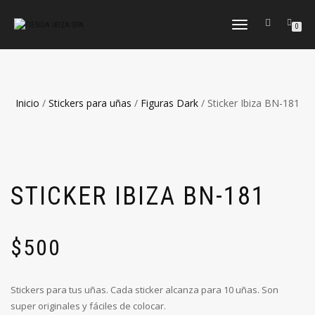
CAMBIAR
0
NAVEGACIÓN
Inicio
/
Stickers para uñas
/
Figuras Dark
/ Sticker Ibiza BN-181
STICKER IBIZA BN-181
$
500
Stickers para tus uñas. Cada sticker alcanza para 10 uñas. Son
super originales y fáciles de colocar.