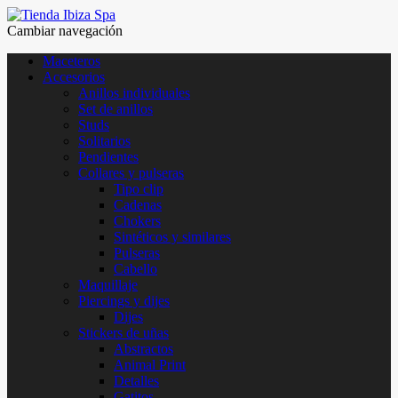
Cambiar navegación
Maceteros
Accesorios
Anillos individuales
Set de anillos
Studs
Solitarios
Pendientes
Collares y pulseras
Tipo clip
Cadenas
Chokers
Sintéticos y similares
Pulseras
Cabello
Maquillaje
Piercings y dijes
Dijes
Stickers de uñas
Abstractos
Animal Print
Detalles
Gatitos