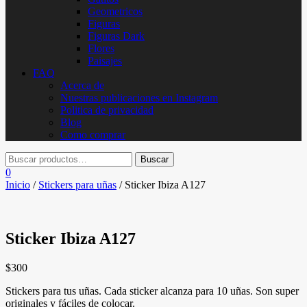
Geometricos
Figuras
Figuras Dark
Flores
Paisajes
FAQ
Acerca de
Nuestras publicaciones en Instagram
Politica de privacidad
Blog
Como comprar
0
Inicio
/
Stickers para uñas
/ Sticker Ibiza A127
Sticker Ibiza A127
$
300
Stickers para tus uñas. Cada sticker alcanza para 10 uñas. Son super
originales y fáciles de colocar.