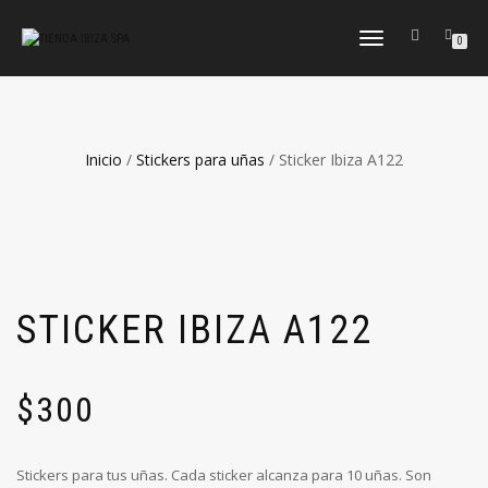
CAMBIAR
0
NAVEGACIÓN
Inicio
/
Stickers para uñas
/ Sticker Ibiza A122
STICKER IBIZA A122
$
300
Stickers para tus uñas. Cada sticker alcanza para 10 uñas. Son