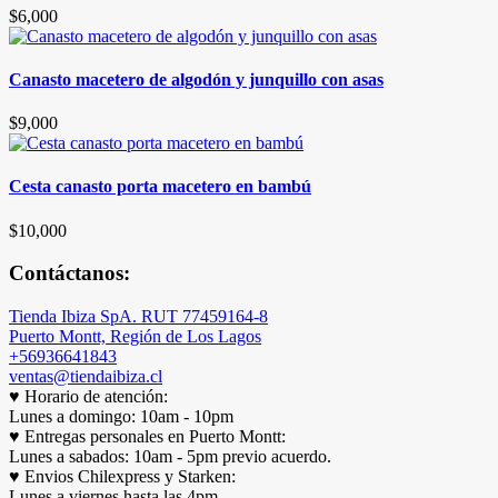
$
6,000
Canasto macetero de algodón y junquillo con asas
$
9,000
Cesta canasto porta macetero en bambú
$
10,000
Contáctanos:
Tienda Ibiza SpA. RUT 77459164-8
Puerto Montt, Región de Los Lagos
+56936641843
ventas@tiendaibiza.cl
♥ Horario de atención:
Lunes a domingo: 10am - 10pm
♥ Entregas personales en Puerto Montt:
Lunes a sabados: 10am - 5pm previo acuerdo.
♥ Envios Chilexpress y Starken:
Lunes a viernes hasta las 4pm