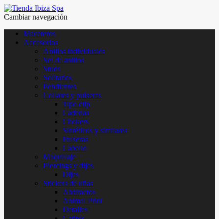
Cambiar navegación
Maceteros
Accesorios
Anillos individuales
Set de anillos
Studs
Solitarios
Pendientes
Collares y pulseras
Tipo clip
Cadenas
Chokers
Sintéticos y similares
Pulseras
Cabello
Maquillaje
Piercings y dijes
Dijes
Stickers de uñas
Abstractos
Animal Print
Detalles
Gatitos