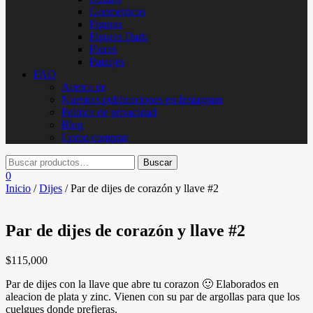
Geometricos
Figuras
Figuras Dark
Flores
Paisajes
FAQ
Acerca de
Nuestras publicaciones en Instagram
Politica de privacidad
Blog
Como comprar
0
Inicio
/
Dijes
/ Par de dijes de corazón y llave #2
Par de dijes de corazón y llave #2
$
115,000
Par de dijes con la llave que abre tu corazon 🙂 Elaborados en
aleacion de plata y zinc. Vienen con su par de argollas para que los
cuelgues donde prefieras.