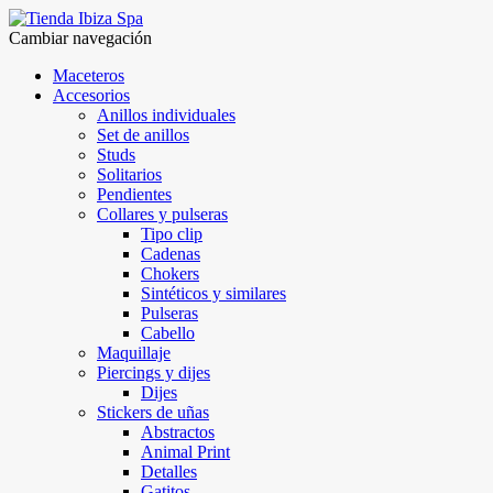
Cambiar navegación
Maceteros
Accesorios
Anillos individuales
Set de anillos
Studs
Solitarios
Pendientes
Collares y pulseras
Tipo clip
Cadenas
Chokers
Sintéticos y similares
Pulseras
Cabello
Maquillaje
Piercings y dijes
Dijes
Stickers de uñas
Abstractos
Animal Print
Detalles
Gatitos