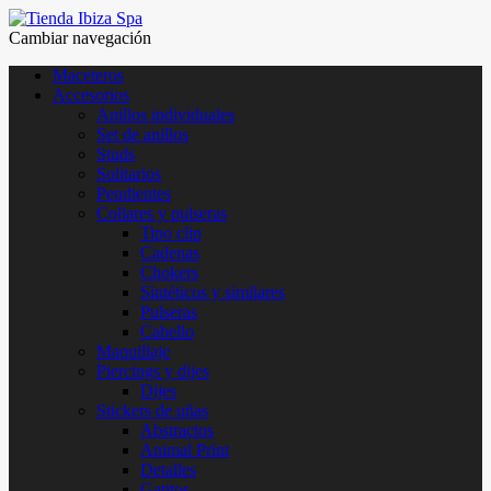
Cambiar navegación
Maceteros
Accesorios
Anillos individuales
Set de anillos
Studs
Solitarios
Pendientes
Collares y pulseras
Tipo clip
Cadenas
Chokers
Sintéticos y similares
Pulseras
Cabello
Maquillaje
Piercings y dijes
Dijes
Stickers de uñas
Abstractos
Animal Print
Detalles
Gatitos