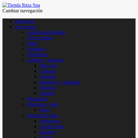
Cambiar navegación
Maceteros
Accesorios
Anillos individuales
Set de anillos
Studs
Solitarios
Pendientes
Collares y pulseras
Tipo clip
Cadenas
Chokers
Sintéticos y similares
Pulseras
Cabello
Maquillaje
Piercings y dijes
Dijes
Stickers de uñas
Abstractos
Animal Print
Detalles
Gatitos