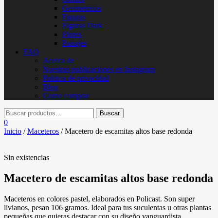
Geometricos
Figuras
Figuras Dark
Flores
Paisajes
FAQ
Acerca de
Nuestras publicaciones en Instagram
Politica de privacidad
Blog
Como comprar
0
Inicio
/
Maceteros
/ Macetero de escamitas altos base redonda
Sin existencias
Macetero de escamitas altos base redonda
Maceteros en colores pastel, elaborados en Policast. Son super
livianos, pesan 106 gramos. Ideal para tus suculentas u otras plantas
pequeñas que quieras destacar con su diseño vanguardista.