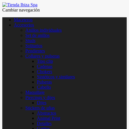
Cambiar navegación
Maceteros
Accesorios
Anillos individuales
Set de anillos
Studs
Solitarios
Pendientes
Collares y pulseras
Tipo clip
Cadenas
Chokers
Sintéticos y similares
Pulseras
Cabello
Maquillaje
Piercings y dijes
Dijes
Stickers de uñas
Abstractos
Animal Print
Detalles
Gatitos