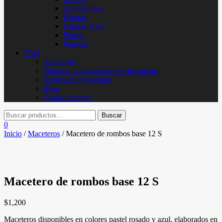
Geometricos
Figuras
Figuras Dark
Flores
Paisajes
FAQ
Acerca de
Nuestras publicaciones en Instagram
Politica de privacidad
Blog
Como comprar
0
Inicio
/
Maceteros
/ Macetero de rombos base 12 S
Macetero de rombos base 12 S
$
1,200
Maceteros disponibles en colores pastel rosado y azul, elaborados en