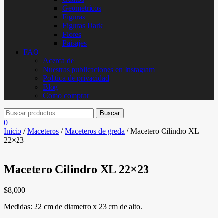
Geometricos
Figuras
Figuras Dark
Flores
Paisajes
FAQ
Acerca de
Nuestras publicaciones en Instagram
Politica de privacidad
Blog
Como comprar
0
Inicio
/
Maceteros
/
Maceteros de greda
/ Macetero Cilindro XL
22×23
Macetero Cilindro XL 22×23
$
8,000
Medidas: 22 cm de diametro x 23 cm de alto.