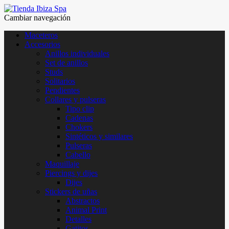
Cambiar navegación
Maceteros
Accesorios
Anillos individuales
Set de anillos
Studs
Solitarios
Pendientes
Collares y pulseras
Tipo clip
Cadenas
Chokers
Sintéticos y similares
Pulseras
Cabello
Maquillaje
Piercings y dijes
Dijes
Stickers de uñas
Abstractos
Animal Print
Detalles
Gatitos