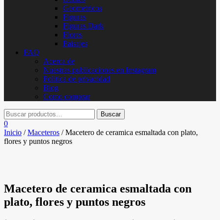
Geometricos
Figuras
Figuras Dark
Flores
Paisajes
FAQ
Acerca de
Nuestras publicaciones en Instagram
Politica de privacidad
Blog
Como comprar
0
Inicio
/
Maceteros
/ Macetero de ceramica esmaltada con plato,
flores y puntos negros
Macetero de ceramica esmaltada con
plato, flores y puntos negros