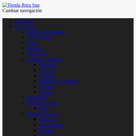
Cambiar navegación
Maceteros
Accesorios
Anillos individuales
Set de anillos
Studs
Solitarios
Pendientes
Collares y pulseras
Tipo clip
Cadenas
Chokers
Sintéticos y similares
Pulseras
Cabello
Maquillaje
Piercings y dijes
Dijes
Stickers de uñas
Abstractos
Animal Print
Detalles
Gatitos