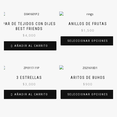
PAR DE TEJIDOS CON DIJES
ANILLOS DE FRUTAS
BEST FRIENDS
$
1,500
$
4,000
SELECCIONAR OPCIONES
AÑADIR AL CARRITO
Este
producto
tiene
múltiples
variantes.
Las
3 ESTRELLAS
ARITOS DE BUHOS
opciones
$
3,000
$
900
se
pueden
AÑADIR AL CARRITO
SELECCIONAR OPCIONES
elegir
en
Este
la
producto
página
tiene