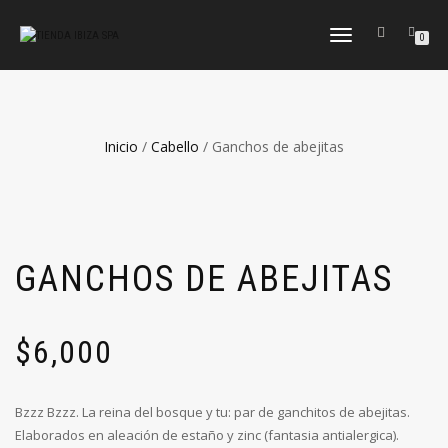
CAMBIAR
0
NAVEGACIÓN
Inicio
/
Cabello
/ Ganchos de abejitas
GANCHOS DE ABEJITAS
$
6,000
Bzzz Bzzz. La reina del bosque y tu: par de ganchitos de abejitas.
Elaborados en aleación de estaño y zinc (fantasia antialergica).