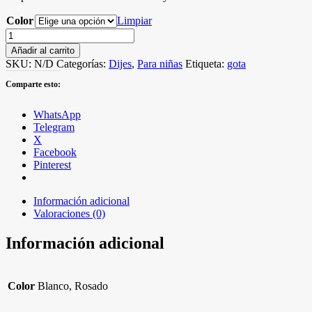
Color
Limpiar
Dije
gota
Añadir al carrito
de
SKU:
N/D
Categorías:
Dijes
,
Para niñas
Etiqueta:
gota
cristal
cantidad
Comparte esto:
WhatsApp
Telegram
X
Facebook
Pinterest
Información adicional
Valoraciones (0)
Información adicional
Color
Blanco, Rosado