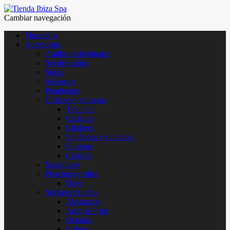
Cambiar navegación
Maceteros
Accesorios
Anillos individuales
Set de anillos
Studs
Solitarios
Pendientes
Collares y pulseras
Tipo clip
Cadenas
Chokers
Sintéticos y similares
Pulseras
Cabello
Maquillaje
Piercings y dijes
Dijes
Stickers de uñas
Abstractos
Animal Print
Detalles
Gatitos