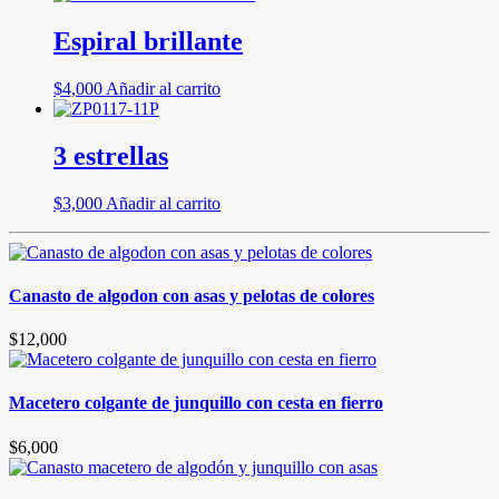
pueden
Espiral brillante
elegir
en
la
$
4,000
Añadir al carrito
página
de
producto
3 estrellas
$
3,000
Añadir al carrito
Canasto de algodon con asas y pelotas de colores
$
12,000
Macetero colgante de junquillo con cesta en fierro
$
6,000