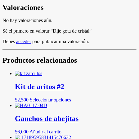
Valoraciones
No hay valoraciones aún.
Sé el primero en valorar “Dije gota de cristal”
Debes
acceder
para publicar una valoración.
Productos relacionados
Kit de aritos #2
Este
$
2,500
Seleccionar opciones
producto
tiene
múltiples
Ganchos de abejitas
variantes.
Las
$
6,000
Añadir al carrito
opciones
se