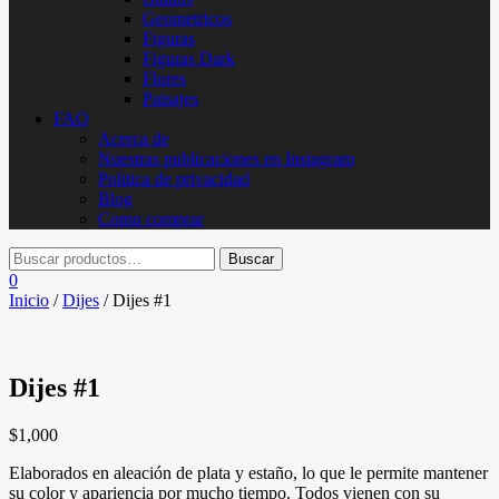
Geometricos
Figuras
Figuras Dark
Flores
Paisajes
FAQ
Acerca de
Nuestras publicaciones en Instagram
Politica de privacidad
Blog
Como comprar
0
Inicio
/
Dijes
/ Dijes #1
Dijes #1
$
1,000
Elaborados en aleación de plata y estaño, lo que le permite mantener
su color y apariencia por mucho tiempo. Todos vienen con su