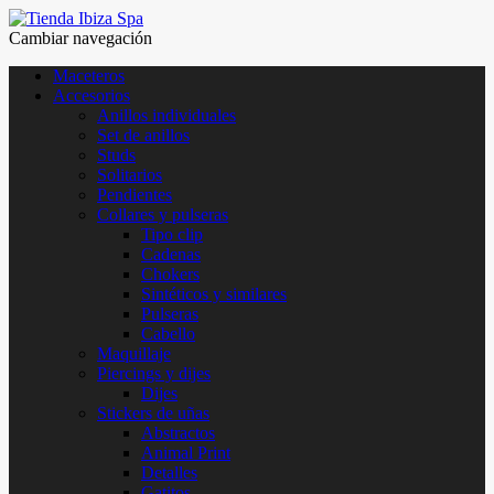
Cambiar navegación
Maceteros
Accesorios
Anillos individuales
Set de anillos
Studs
Solitarios
Pendientes
Collares y pulseras
Tipo clip
Cadenas
Chokers
Sintéticos y similares
Pulseras
Cabello
Maquillaje
Piercings y dijes
Dijes
Stickers de uñas
Abstractos
Animal Print
Detalles
Gatitos