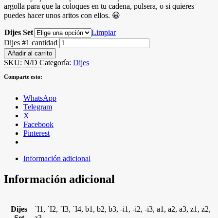
argolla para que la coloques en tu cadena, pulsera, o si quieres
puedes hacer unos aritos con ellos. 😀
Dijes Set
Limpiar
Dijes #1 cantidad
Añadir al carrito
SKU:
N/D
Categoría:
Dijes
Comparte esto:
WhatsApp
Telegram
X
Facebook
Pinterest
Información adicional
Información adicional
Dijes
`I1, `I2, `I3, `I4, b1, b2, b3, -i1, -i2, -i3, a1, a2, a3, z1, z2,
Set
z3