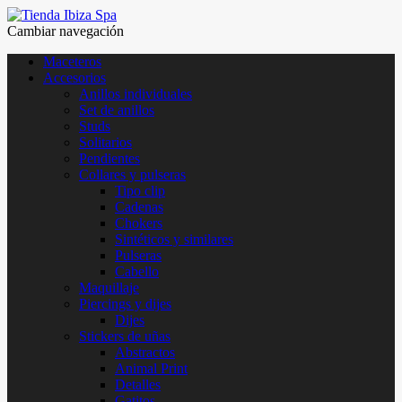
Cambiar navegación
Maceteros
Accesorios
Anillos individuales
Set de anillos
Studs
Solitarios
Pendientes
Collares y pulseras
Tipo clip
Cadenas
Chokers
Sintéticos y similares
Pulseras
Cabello
Maquillaje
Piercings y dijes
Dijes
Stickers de uñas
Abstractos
Animal Print
Detalles
Gatitos