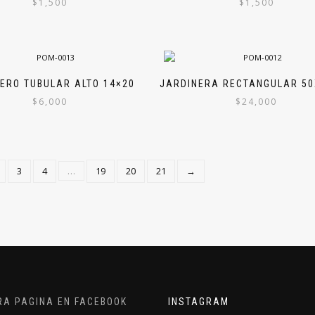
$
1,500
$
1,500
ERO TUBULAR ALTO 14×20
JARDINERA RECTANGULAR 50
$
6,000
$
24,000
3
4
…
19
20
21
→
RA PAGINA EN FACEBOOK
INSTAGRAM