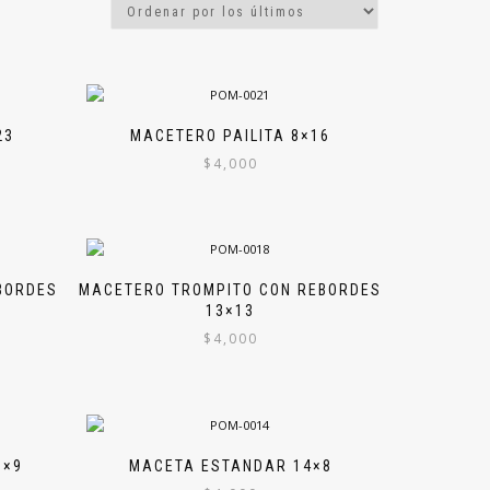
23
MACETERO PAILITA 8×16
$
4,000
BORDES
MACETERO TROMPITO CON REBORDES
13×13
$
4,000
1×9
MACETA ESTANDAR 14×8