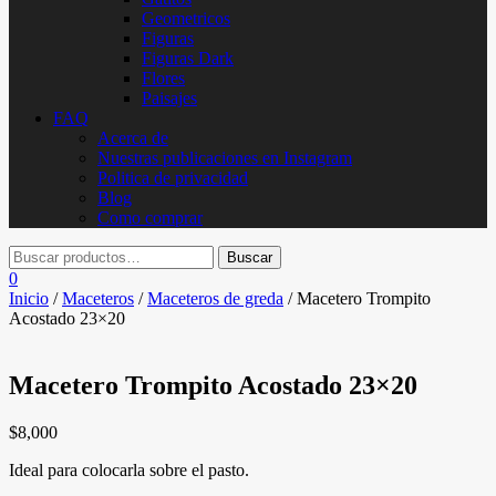
Geometricos
Figuras
Figuras Dark
Flores
Paisajes
FAQ
Acerca de
Nuestras publicaciones en Instagram
Politica de privacidad
Blog
Como comprar
0
Inicio
/
Maceteros
/
Maceteros de greda
/ Macetero Trompito
Acostado 23×20
Macetero Trompito Acostado 23×20
$
8,000
Ideal para colocarla sobre el pasto.