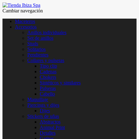
Cambiar navegación
Maceteros
Accesorios
Anillos individuales
Set de anillos
Studs
Solitarios
Pendientes
Collares y pulseras
Tipo clip
Cadenas
Chokers
Sintéticos y similares
Pulseras
Cabello
Maquillaje
Piercings y dijes
Dijes
Stickers de uñas
Abstractos
Animal Print
Detalles
Gatitos