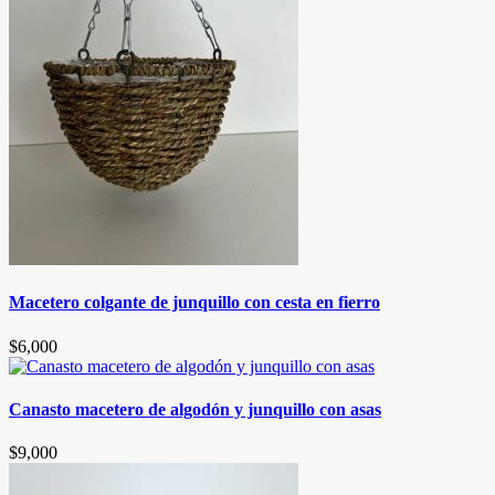
de
producto
Macetero colgante de junquillo con cesta en fierro
$
6,000
Canasto macetero de algodón y junquillo con asas
$
9,000