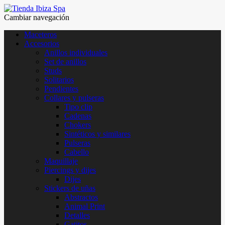
Cambiar navegación
Maceteros
Accesorios
Anillos individuales
Set de anillos
Studs
Solitarios
Pendientes
Collares y pulseras
Tipo clip
Cadenas
Chokers
Sintéticos y similares
Pulseras
Cabello
Maquillaje
Piercings y dijes
Dijes
Stickers de uñas
Abstractos
Animal Print
Detalles
Gatitos