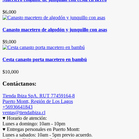
$
6,000
Canasto macetero de algodón y junquillo con asas
$
9,000
Cesta canasto porta macetero en bambú
$
10,000
Contáctanos:
Tienda Ibiza SpA. RUT 77459164-8
Puerto Montt, Región de Los Lagos
+56936641843
ventas@tiendaibiza.cl
♥ Horario de atención:
Lunes a domingo: 10am - 10pm
♥ Entregas personales en Puerto Montt:
Lunes a sabados: 10am - 5pm previo acuerdo.