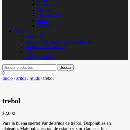
Geometricos
Figuras
Figuras Dark
Flores
Paisajes
FAQ
Acerca de
Nuestras publicaciones en Instagram
Politica de privacidad
Blog
Como comprar
0
Inicio
/
aritos
/
Studs
/ trebol
trebol
$
2,000
Para la buena suerte! Par de aritos de trébol. Disponibles en
plateado. Material: aleación de estaño y zinc (fantasía fina