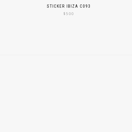
STICKER IBIZA C093
$
500