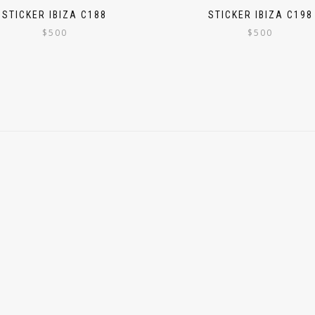
STICKER IBIZA C188
STICKER IBIZA C198
$
500
$
500