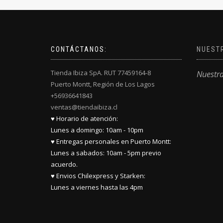
CONTÁCTANOS:
NUEST
Tienda Ibiza SpA. RUT 77459164-8
Nuestr
Puerto Montt, Región de Los Lagos
+56936641843
ventas@tiendaibiza.cl
♥ Horario de atención:
Lunes a domingo: 10am - 10pm
♥ Entregas personales en Puerto Montt:
Lunes a sabados: 10am - 5pm previo
acuerdo.
♥ Envios Chilexpress y Starken:
Lunes a viernes hasta las 4pm