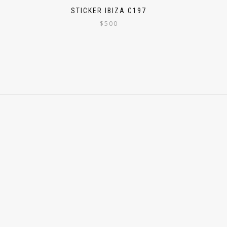
STICKER IBIZA C197
$
500