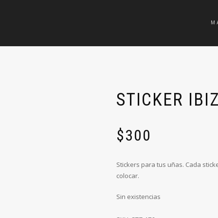
M
STICKER IBI
$
300
Stickers para tus uñas. Cada stick
colocar.
Sin existencias