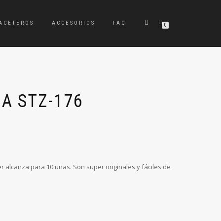
ACETEROS
ACCESORIOS
FAQ
0
ZA STZ-176
er alcanza para 10 uñas. Son super originales y fáciles de