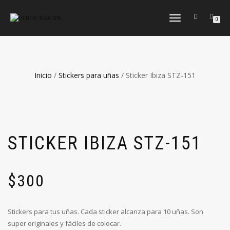
CAMBIAR
0
NAVEGACIÓN
Inicio
/
Stickers para uñas
/ Sticker Ibiza STZ-151
STICKER IBIZA STZ-151
$
300
Stickers para tus uñas. Cada sticker alcanza para 10 uñas. Son
super originales y fáciles de colocar.