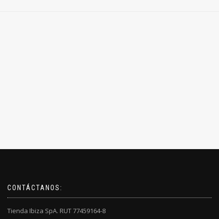
CONTÁCTANOS:
Tienda Ibiza SpA. RUT 77459164-8