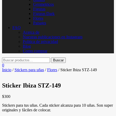
Geometricos
Figuras
Figuras Dark
Flores
Paisajes
FAQ
Acerca de
Nuestras publicaciones en Instagram
Politica de privacidad
Blog
Como comprar
0
Inicio
/
Stickers para uñas
/
Flores
/ Sticker Ibiza STZ-149
Sticker Ibiza STZ-149
$
300
Stickers para tus uñas. Cada sticker alcanza para 10 uñas. Son super
originales y fáciles de colocar.