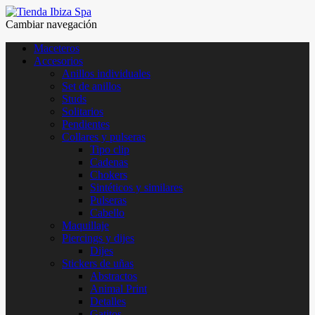
Cambiar navegación
Maceteros
Accesorios
Anillos individuales
Set de anillos
Studs
Solitarios
Pendientes
Collares y pulseras
Tipo clip
Cadenas
Chokers
Sintéticos y similares
Pulseras
Cabello
Maquillaje
Piercings y dijes
Dijes
Stickers de uñas
Abstractos
Animal Print
Detalles
Gatitos