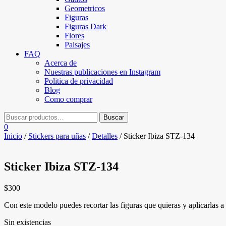
Geometricos
Figuras
Figuras Dark
Flores
Paisajes
FAQ
Acerca de
Nuestras publicaciones en Instagram
Politica de privacidad
Blog
Como comprar
0
Inicio
/
Stickers para uñas
/
Detalles
/ Sticker Ibiza STZ-134
Sticker Ibiza STZ-134
$
300
Con este modelo puedes recortar las figuras que quieras y aplicarlas a 
Sin existencias