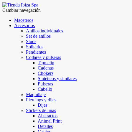
Cambiar navegación
Maceteros
Accesorios
Anillos individuales
Set de anillos
Studs
Solitarios
Pendientes
Collares y pulseras
Tipo clip
Cadenas
Chokers
Sintéticos y similares
Pulseras
Cabello
Maquillaje
Piercings y dijes
Dijes
Stickers de uñas
Abstractos
Animal Print
Detalles
Gatitos