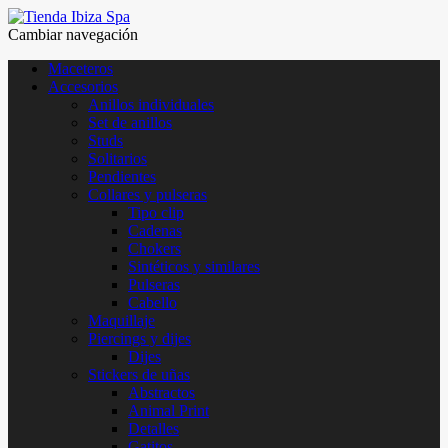
Cambiar navegación
Maceteros
Accesorios
Anillos individuales
Set de anillos
Studs
Solitarios
Pendientes
Collares y pulseras
Tipo clip
Cadenas
Chokers
Sintéticos y similares
Pulseras
Cabello
Maquillaje
Piercings y dijes
Dijes
Stickers de uñas
Abstractos
Animal Print
Detalles
Gatitos