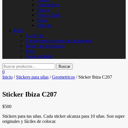
Geometricos
Figuras
Figuras Dark
Flores
Paisajes
FAQ
Acerca de
Nuestras publicaciones en Instagram
Politica de privacidad
Blog
Como comprar
0
Inicio
/
Stickers para uñas
/
Geometricos
/ Sticker Ibiza C207
Sticker Ibiza C207
$
500
Stickers para tus uñas. Cada sticker alcanza para 10 uñas. Son super
originales y fáciles de colocar.